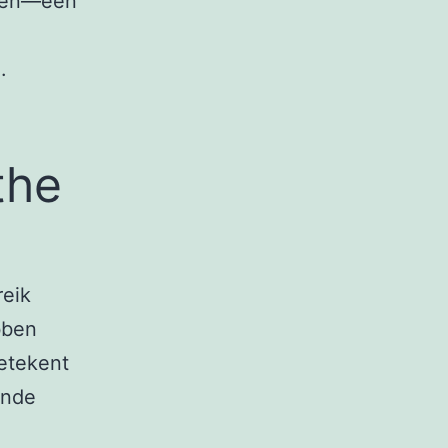
innen—een
.
the
reik
bben
betekent
ende