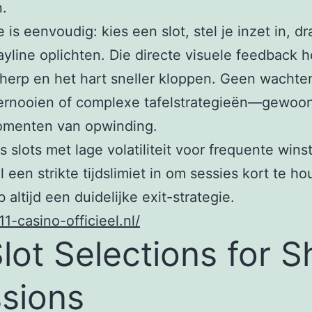
.
 is eenvoudig: kies een slot, stel je inzet in, dr
ayline oplichten. Die directe visuele feedback 
herp en het hart sneller kloppen. Geen wachte
oernooien of complexe tafelstrategieën—gewoon
omenten van opwinding.
s slots met lage volatiliteit voor frequente wins
l een strikte tijdslimiet in om sessies kort te h
 altijd een duidelijke exit-strategie.
11-casino-officieel.nl/
Slot Selections for S
sions