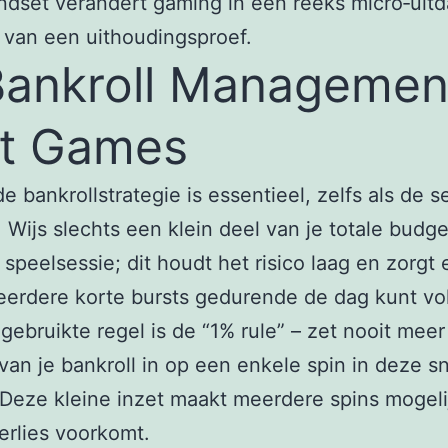
dset verandert gaming in een reeks micro‑uit
s van een uithoudingsproef.
Bankroll Management
t Games
de bankrollstrategie is essentieel, zelfs als de s
n. Wijs slechts een klein deel van je totale budge
 speelsessie; dit houdt het risico laag en zorgt 
eerdere korte bursts gedurende de dag kunt v
gebruikte regel is de “1% rule” – zet nooit mee
van je bankroll in op een enkele spin in deze sn
 Deze kleine inzet maakt meerdere spins mogelij
verlies voorkomt.