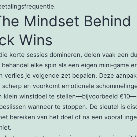
betalingsfrequentie.
The Mindset Behind
ck Wins
die korte sessies domineren, delen vaak een du
 behandel elke spin als een eigen mini‑game en
n verlies je volgende zet bepalen. Deze aanpa
s scherp en voorkomt emotionele schommeling
 klein winstdoel te stellen—bijvoorbeeld €10—
eslissen wanneer te stoppen. De sleutel is disc
het bereiken van het doel of na een vooraf ing
miet.