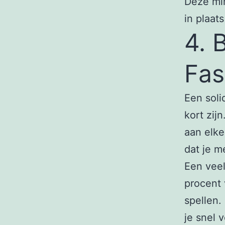
Deze min
in plaat
4. 
Fas
Een soli
kort zij
aan elke
dat je m
Een veel
procent 
spellen.
je snel 