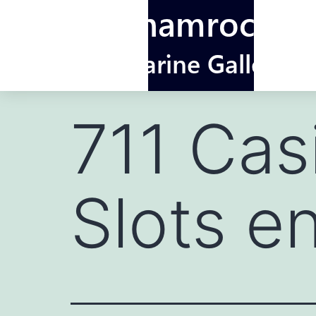
711 Cas
Slots e