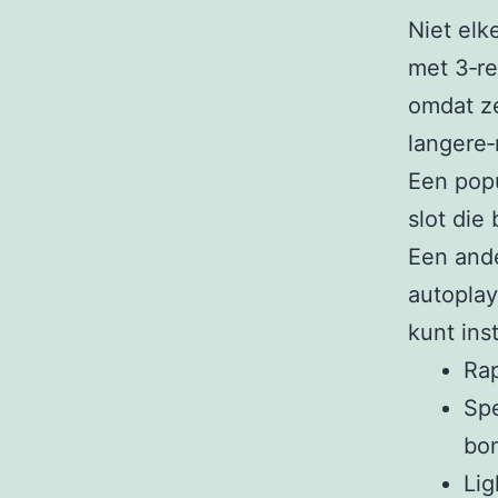
Niet elk
met 3‑re
omdat ze
langere‑
Een popu
slot die
Een ande
autoplay
kunt ins
Rap
Spe
bon
Lig