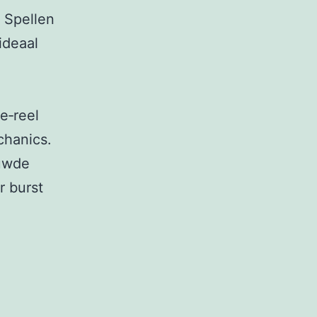
. Spellen
ideaal
e‑reel
chanics.
ouwde
r burst