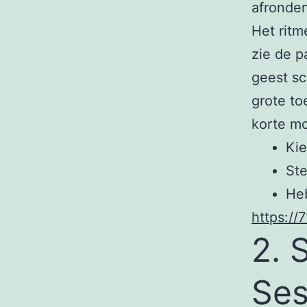
afronden
Het ritme
zie de p
geest sc
grote t
korte m
Kie
Ste
Heb
https://7
2. 
Ses