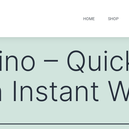
HOME
SHOP
ino – Quic
n Instant 