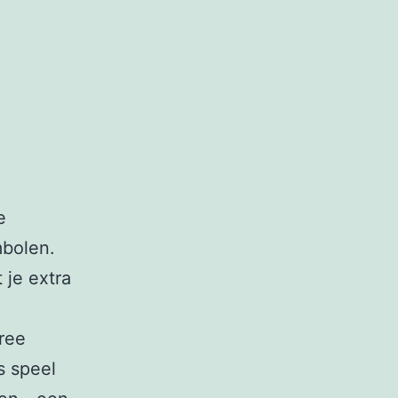
e
mbolen.
 je extra
free
s speel