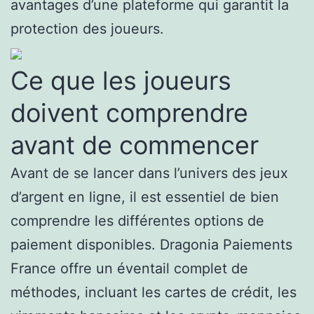
avantages d’une plateforme qui garantit la
protection des joueurs.
Ce que les joueurs
doivent comprendre
avant de commencer
Avant de se lancer dans l’univers des jeux
d’argent en ligne, il est essentiel de bien
comprendre les différentes options de
paiement disponibles. Dragonia Paiements
France offre un éventail complet de
méthodes, incluant les cartes de crédit, les