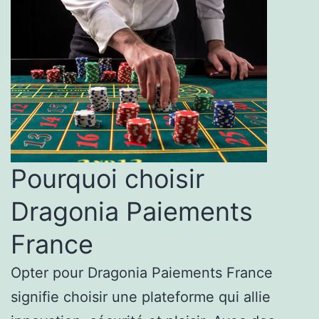
Pourquoi choisir
Dragonia Paiements
France
Opter pour Dragonia Paiements France
signifie choisir une plateforme qui allie