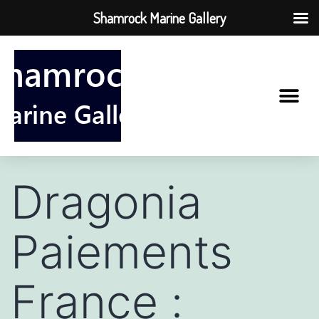
Shamrock Marine Gallery
Dragonia
Paiements
France :