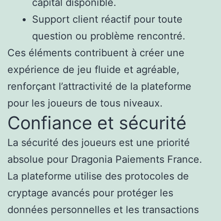
capital disponible.
Support client réactif pour toute
question ou problème rencontré.
Ces éléments contribuent à créer une
expérience de jeu fluide et agréable,
renforçant l’attractivité de la plateforme
pour les joueurs de tous niveaux.
Confiance et sécurité
La sécurité des joueurs est une priorité
absolue pour Dragonia Paiements France.
La plateforme utilise des protocoles de
cryptage avancés pour protéger les
données personnelles et les transactions