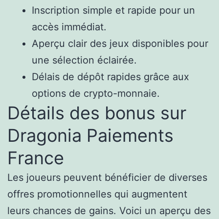
Inscription simple et rapide pour un
accès immédiat.
Aperçu clair des jeux disponibles pour
une sélection éclairée.
Délais de dépôt rapides grâce aux
options de crypto-monnaie.
Détails des bonus sur
Dragonia Paiements
France
Les joueurs peuvent bénéficier de diverses
offres promotionnelles qui augmentent
leurs chances de gains. Voici un aperçu des