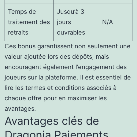
Temps de
Jusqu’à 3
traitement des
jours
N/A
retraits
ouvrables
Ces bonus garantissent non seulement une
valeur ajoutée lors des dépôts, mais
encouragent également l’engagement des
joueurs sur la plateforme. Il est essentiel de
lire les termes et conditions associés à
chaque offre pour en maximiser les
avantages.
Avantages clés de
Dragonia Paiements